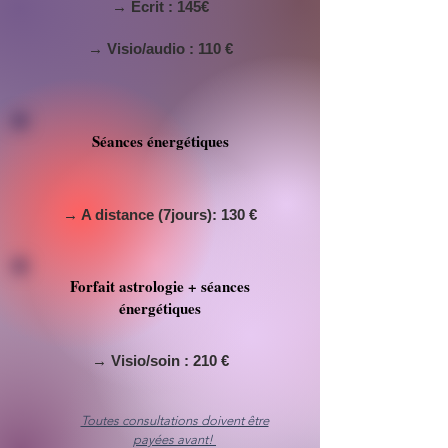
→ Écrit : 145€
→ Visio/audio : 110 €
Séances énergétiques
→ A distance (7jours): 130 €
Forfait astrologie + séances
énergétiques
→ Visio/soin : 210 €
Toutes consultations doivent être
payées avant!