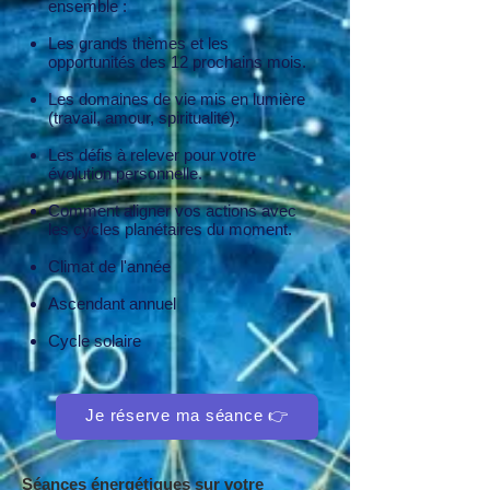
ensemble :
Les grands thèmes et les
opportunités des 12 prochains mois.
Les domaines de vie mis en lumière
(travail, amour, spiritualité).
Les défis à relever pour votre
évolution personnelle.
Comment aligner vos actions avec
les cycles
planétaires du moment.
Climat de l'année
Ascendant annuel
Cycle solaire
Je réserve ma séance 👉
Séances énergétiques sur votre