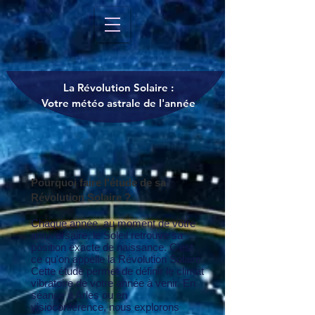
La Révolution Solaire :
Votre météo astrale de l'année
Pourquoi faire l'étude de sa
Révolution Solaire ?
Chaque année, au moment de votre
anniversaire, le Soleil retrouve sa
position exacte de naissance. C’est
ce qu'on appelle la Révolution Solaire.
Cette étude permet de définir le climat
vibratoire de votre année à venir. En
séance à Arles ou en
visioconférence, nous explorons