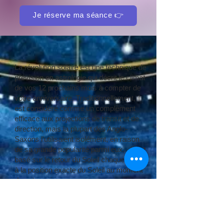
Je réserve ma séance 👉
La révolution solaire est une technique de
prévision en astrologie qui décrit le climat
de vos 12 prochains mois à compter de
votre anniversaire. Traditionnellement, il
est considéré comme un complément
efficace aux projections de transit et de
direction, mais la plupart des Anglo-
Saxons l'utilisaient isolément, en raison
de sa grande popularité parmi eux. . Il est
basé sur le retour du Soleil chaque année
à la position exacte du Soleil au moment
de votre naissance.
La révolution solaire ne sera pas la
même selon l'endroit où vous serez le
jour de votre anniversaire :