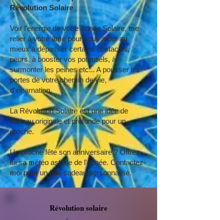
Révolution Solaire​
Voir l'énergie de votre Année Solaire, me
relier à votre âme pour vous aider au
mieux à dépasser certains obstacles,
peurs, à booster vos potentiels, à
surmonter les peines etc... A pousser les
portes de votre chemin de vie,
d'incarnation.
La Révolution Solaire est une idée de
cadeau originale et profonde pour un
proche.
Un proche fête son anniversaire ? Offrez-
lui sa météo astrale de l'année. Contactez-
moi pour un bon cadeau personnalisé.
Révolution solaire